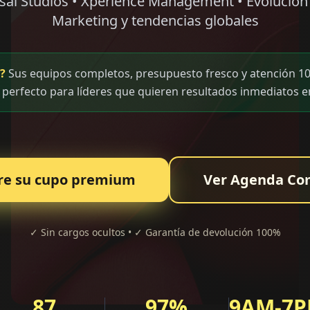
sal Studios • Xperience Management • Evolución 
Marketing y tendencias globales
?
Sus equipos completos, presupuesto fresco y atención 10
 perfecto para líderes que quieren resultados inmediatos e
re su cupo premium
Ver Agenda Co
✓ Sin cargos ocultos • ✓ Garantía de devolución 100%
87
97%
9AM-7