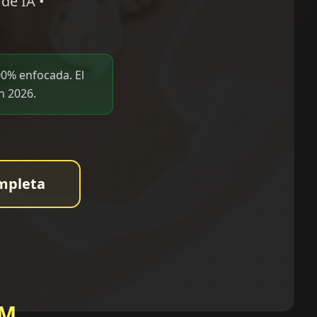
de IA •
0% enfocada. El
n 2026.
mpleta
PM