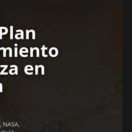
 Plan
imiento
za en
a
, NASA,