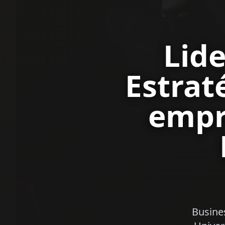
Lide
Estrat
empr
Busine